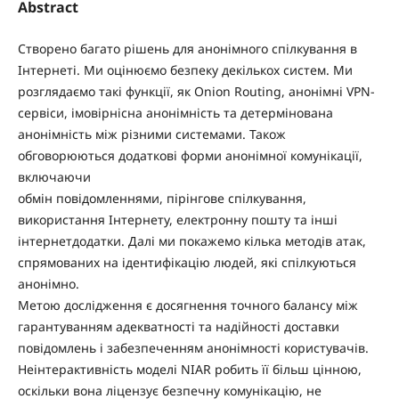
Abstract
Створено багато рішень для анонімного спілкування в
Інтернеті. Ми оцінюємо безпеку декількох систем. Ми
розглядаємо такі функції, як Onion Routing, анонімні VPN-
сервіси, імовірнісна анонімність та детермінована
анонімність між різними системами. Також
обговорюються додаткові форми анонімної комунікації,
включаючи
обмін повідомленнями, пірінгове спілкування,
використання Інтернету, електронну пошту та інші
інтернетдодатки. Далі ми покажемо кілька методів атак,
спрямованих на ідентифікацію людей, які спілкуються
анонімно.
Метою дослідження є досягнення точного балансу між
гарантуванням адекватності та надійності доставки
повідомлень і забезпеченням анонімності користувачів.
Неінтерактивність моделі NIAR робить її більш цінною,
оскільки вона ліцензує безпечну комунікацію, не