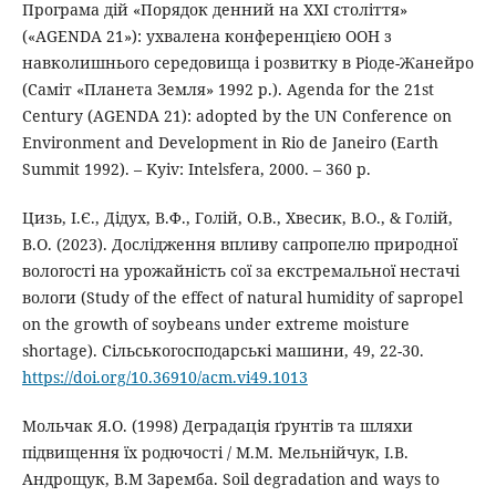
Програма дій «Порядок денний на XXI століття»
(«AGENDA 21»): ухвалена конференцією ООН з
навколишнього середовища і розвитку в Ріоде-Жанейро
(Саміт «Планета Земля» 1992 р.). Agenda for the 21st
Century (AGENDA 21): adopted by the UN Conference on
Environment and Development in Rio de Janeiro (Earth
Summit 1992). – Kyiv: Intelsfera, 2000. – 360 p.
Цизь, І.Є., Дідух, В.Ф., Голій, О.В., Хвесик, В.О., & Голій,
В.О. (2023). Дослідження впливу сапропелю природної
вологості на урожайність сої за екстремальної нестачі
вологи (Study of the effect of natural humidity of sapropel
on the growth of soybeans under extreme moisture
shortage). Сільськогосподарські машини, 49, 22-30.
https://doi.org/10.36910/acm.vi49.1013
Мольчак Я.О. (1998) Деградація ґрунтів та шляхи
підвищення їх родючості / М.М. Мельнійчук, І.В.
Андрощук, В.М Заремба. Soil degradation and ways to