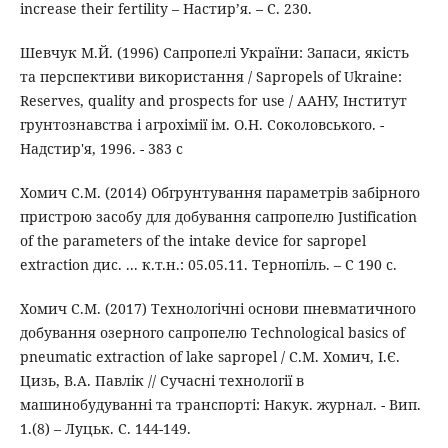
increase their fertility – Настир’я. – С. 230.
Шевчук М.Й. (1996) Сапропелі України: Запаси, якість
та перспективи використання / Sapropels of Ukraine:
Reserves, quality and prospects for use / ААНУ, Інститут
грунтознавства і агрохімії ім. О.Н. Соколовського. -
Надстир'я, 1996. - 383 с
Хомич С.М. (2014) Обгрунтування параметрів забірного
пристрою засобу для добування сапропелю Justification
of the parameters of the intake device for sapropel
extraction дис. ... к.т.н.: 05.05.11. Тернопіль. – С 190 с.
Хомич С.М. (2017) Технологічні основи пневматичного
добування озерного сапропелю Technological basics of
pneumatic extraction of lake sapropel / С.М. Хомич, І.Є.
Цизь, В.А. Павлік // Сучасні технології в
машинобудуванні та транспорті: Накук. журнал. - Вип.
1.(8) – Луцьк. С. 144-149.