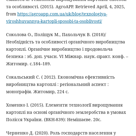
та особливості. (2015). AgroAPP. Retrieved April, 4, 2025,
from
https://agroapp.com.ua/uk/blog/texnologiya-
viroshhuvannya-kartopli-sposobi-ta-osoblivosti/
Соколова О., Поліщук М., Пахольчук В. (2018)/
Необхідність та особливості органічного виробництва
картоплі. Органічне виробництво і продовольча
безпека : зб. доп. учасн. VI Міжнар. наук.-практ. конф. –
Житомир. c.184–189.
Сокальський С. ( 2012). Економічна ефективність
виробництва картоплі : регіональний аспект :
монографія. Житомир, 224 с.
Хоменко І. (2015). Елементи технології вирощування
картоплі на основі органічного землеробства в умовах
Полісся України. (ВКН-839): Немішаєве. 20c.
Черненко Д. (2020). Роль господарств населення у