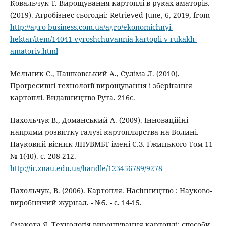
Ковальчук Т. Вирощування картоплі в руках аматорів.
(2019). Агробізнес сьогодні: Retrieved June, 6, 2019, from
http://agro-business.com.ua/agro/ekonomichnyi-
hektar/item/14041-vyroshchuvannia-kartopli-v-rukakh-
amatoriv.html
Мельник С., Пашковський А., Суліма Л. (2010).
Прогресивні технології вирощування і зберігання
картоплі. Видавництво Рута. 216с.
Пахольчук В., Доманський А. (2009). Інноваційні
напрями розвитку галузі картоплярства на Волині.
Науковий вісник ЛНУВМБТ імені С.З. Ґжицького Том 11
№ 1(40). с. 208-212.
http://ir.znau.edu.ua/handle/123456789/9278
Пахольчук, В. (2006). Картопля. Насінництво : Науково-
виробничий журнал. - №5. - с. 14-15.
Смакота Я. Технологія вирощування картоплі: способи