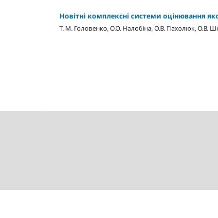
Новітні комплексні системи оцінювання яко
Т. М. Головенко, О.О. Налобіна, О.В. Пахолюк, О.В.